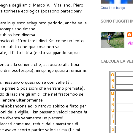
gnia degli amici Marco V. , Vitaliano, Piero
Crea il tuo badge
ica torinese ecologica (possono parteciparvi
SONO FUGGITI I
are in questo sciagurato periodo, anche se la
 scompaiano rimane.
subito ben diversa.
scio di affrontare i dieci Km come un lento
Vis
co subito che qualcosa non va.
e, il fiato latita (e sto viaggiando sopra i
CALCOLA LA VE
nso alla schiena che, associato alla tibia
 di mesoterapia), mi spinge quasi a fermarmi.
O
R
a, nessuno o quasi corre con velleità ,
E
lle prime 5 posizioni che verranno premiate),
ido di lasciare gli amici, che nel frattempo se
M
llentare ulteriormente.
I
N
 mi abbandona ed io ritrovo spirito e fiato per
U
oni della vigilia. I km passano veloci : senza
la
T
rsa diventa veramente un piacere!
I
iaccati come me, reduci dalla maratona di
e avevo scorto partire velocissima (Ila mi
S