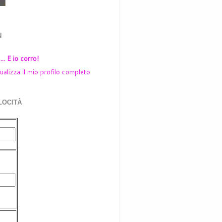
N
... E io corro!
ualizza il mio profilo completo
LOCITÀ