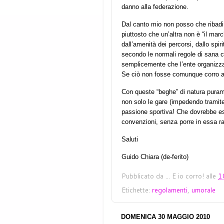
danno alla federazione.
Dal canto mio non posso che ribadi
piuttosto che un’altra non è “il ma
dall’amenità dei percorsi, dallo spir
secondo le normali regole di sana 
semplicemente che l’ente organizzat
Se ciò non fosse comunque corro a 
Con queste “beghe” di natura puram
non solo le gare (impedendo tramite 
passione sportiva! Che dovrebbe es
convenzioni, senza porre in essa r
Saluti
Guido
Chiara (de-ferito)
Pubblicato da
... E io corro!
alle
1
Etichette:
regolamenti
,
umorale
DOMENICA 30 MAGGIO 2010