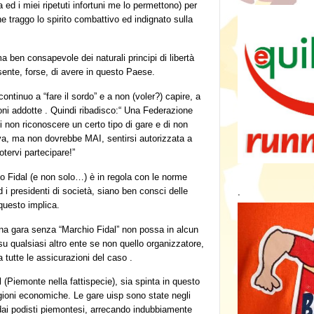
a ed i miei ripetuti infortuni me lo permettono) per
e traggo lo spirito combattivo ed indignato sulla
a ben consapevole dei naturali principi di libertà
sente, forse, di avere in questo Paese.
ontinuo a “fare il sordo” e a non (voler?) capire, a
agioni addotte . Quindi ribadisco:“ Una Federazione
i non riconoscere un certo tipo di gare e di non
va, ma non dovrebbe MAI, sentirsi autorizzata a
otervi partecipare!”
o Fidal (e non solo…) è in regola con le norme
d i presidenti di società, siano ben consci delle
.
questo implica.
una gara senza “Marchio Fidal” non possa in alcun
su qualsiasi altro ente se non quello organizzatore,
a tutte le assicurazioni del caso .
(Piemonte nella fattispecie), sia spinta in questo
gioni economiche. Le gare uisp sono state negli
dai podisti piemontesi, arrecando indubbiamente