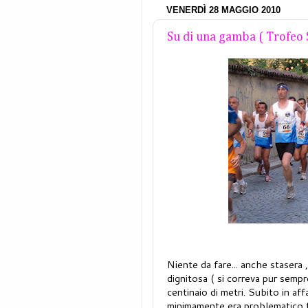
VENERDÌ 28 MAGGIO 2010
Su di una gamba ( Trofeo 
Niente da fare... anche stasera 
dignitosa ( si correva pur semp
centinaio di metri. Subito in aff
minimamente,era problematico f