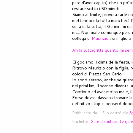
pare d'aver capito) che un po' i
restare sotto i 50 minuti.
Siamo al limite, provo a farle co
mettendocela tutta mancherà l'i
se, a dirla tutta, il Garmin mi 
mt... Non male comunque perché
collega di
Maurizio
, si migliora 
Ah la tuttadritta quanto mi semb
Ci godiamo il clima della festa, 
Ritrovo Maurizio con la figlia, 
colori di Piazza San Carlo.
Io sono sereno, anche se quando
nei primi km, il sorriso diventa 
Continuo ad aver molto male, il 
Forse dovrei davvero trovare la 
definitivo stop ci penserò dopo 
Pubblicato da
... E io corro!
alle
8
Etichette:
Gare disputate
,
Le gare 