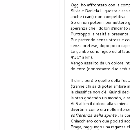
Oggi ho affrontato con la compa
Silvia e Daniela L. questa class
anche i cani) non competitiva.
So di non potermi permettere g
speranza che i dolori d'incanto
Purtroppo la realtà si presenta 
Pur partendo senza stress e con
senza pretese, dopo poco capis
Le gambe sono rigide ed affaticat
4'30" a km).
Vengo assalito da un dolore inte
dolente (nonostante due sedute
Il clima però è quello della fest
(tranne chi sa di poter ambire a
la classifica non c'è. Quindi dec
la stan godendo un mondo, e ra
Ai 5 al km il dolore alla schiena
divertirmi come era nelle intenzi
sofferenza della spinta
, la co
Chiacchiero con due podisti acc
Praga, raggiungo una ragazza ch