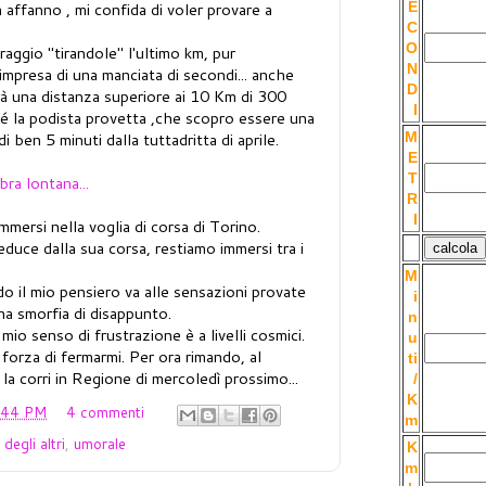
n affanno , mi confida di voler provare a
E
C
O
raggio "tirandole" l'ultimo km, pur
N
mpresa di una manciata di secondi... anche
D
darà una distanza superiore ai 10 Km di 300
I
 la podista provetta ,che scopro essere una
di ben 5 minuti dalla tuttadritta di aprile.
M
E
T
ra lontana...
R
I
immersi nella voglia di corsa di Torino.
reduce dalla sua corsa, restiamo immersi tra i
M
 il mio pensiero va alle sensazioni provate
i
una smorfia di disappunto.
n
mio senso di frustrazione è a livelli cosmici.
u
forza di fermarmi. Per ora rimando, al
ti
la corri in Regione di mercoledì prossimo...
/
K
:44 PM
4 commenti
m
degli altri
,
umorale
K
m