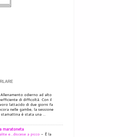
ARLARE
-
Allenamento odierno ad alto
efficiente di difficoltà. Con il
avoro lattacido di due giorni fa
ncora nelle gambe, la sessione
i stamattina è stata una ...
la maratoneta
alite e...discese a picco
-
È la