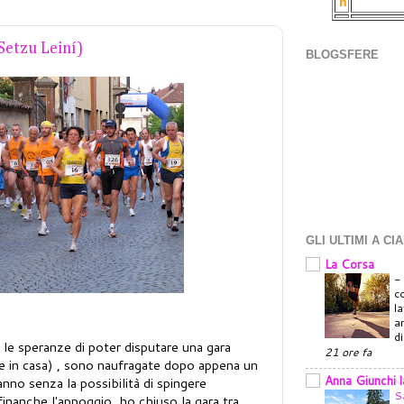
h
Setzu Leiní)
BLOGSFERE
GLI ULTIMI A CI
La Corsa
co
l
a
d
, le speranze di poter disputare una gara
21 ore fa
re in casa) , sono naufragate dopo appena un
Anna Giunchi 
anno senza la possibilità di spingere
S
inanche l'appoggio, ho chiuso la gara tra