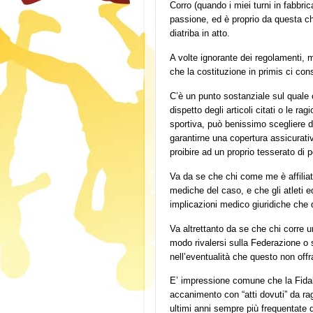
Corro (quando i miei turni in fabbric
passione, ed è proprio da questa ch
diatriba in atto.
A volte ignorante dei regolamenti, m
che la costituzione in primis ci con
C’è un punto sostanziale sul quale c
dispetto degli articoli citati o le r
sportiva, può benissimo scegliere d
garantirne una copertura assicurati
proibire ad un proprio tesserato di p
Va da se che chi come me è affiliat
mediche del caso, e che gli atleti e
implicazioni medico giuridiche che 
Va altrettanto da se che chi corre 
modo rivalersi sulla Federazione o 
nell’eventualità che questo non offr
E’ impressione comune che la Fidal 
accanimento con “atti dovuti” da ra
ultimi anni sempre più frequentate 